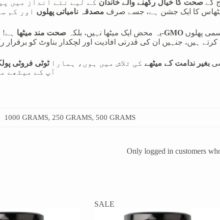
ج کے
صحت کا خیال رکھنے والے خاندان
کے لیے نئے انداز میں پی
ھاس کا ایک جشن ہے، جسے صرف
مصدقہ نامیاتی پھلوں
اور کم سے
ہے، جو مطلق خالص پن کو یقینی بناتا ہے۔ ہم احتیاط سے بہترین موسمی پھلوں
نان-GMO
یہ محض ایک میٹھا نہیں، بلکہ
صحت مند میٹھا
ہے! م
 کرتے ہیں، جنہیں ان کی قدرتی افادیت اور لچکدار بناوٹ کو برقرار ر
سی
بغیر ندامت کے میٹھے
کی تلاش میں ہوں، ہمارا
ٹوٹی فروٹی پولک
آپ کے میٹھے م
1000 GRAMS, 250 GRAMS, 500 GRAMS
Only logged in customers who
SALE