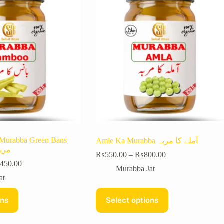
Murabba Green Bans
Amle Ka Murabba آملے کا مربہ
مربہ ب
₨
550.00
–
₨
800.00
,450.00
Murabba Jat
at
ons
Select options