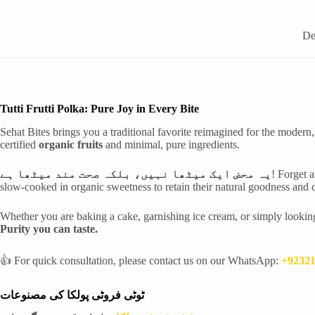
De
Tutti Frutti Polka: Pure Joy in Every Bite
Sehat Bites brings you a traditional favorite reimagined for the modern
certified
organic fruits
and minimal, pure ingredients.
یہ محض ایک میٹھا نہیں، بلکہ صحت مند میٹھا ہے
! Forget a
slow-cooked in organic sweetness to retain their natural goodness and 
Whether you are baking a cake, garnishing ice cream, or simply looking fo
Purity you can taste.
👍 For quick consultation, please contact us on our WhatsApp:
+9232
ٹوٹی فروٹی پولکا کی مصنوعات