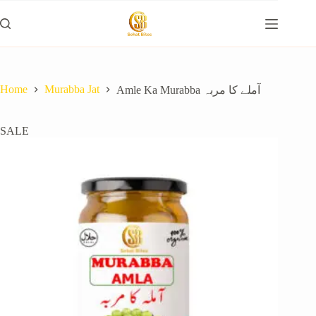
Home
Murabba Jat
Amle Ka Murabba آملے کا مربہ
SALE