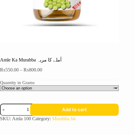
Amle Ka Murabba آملے کا مربہ
₨
550.00
–
₨
800.00
Quantity in Grams
Add to cart
SKU:
Amla 100
Category:
Murabba Jat