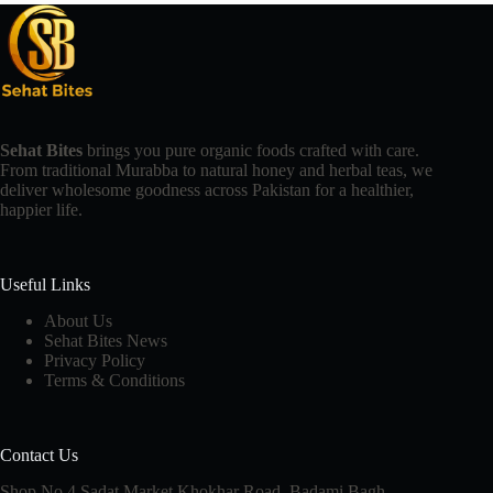
Sehat Bites
brings you pure organic foods crafted with care.
From traditional Murabba to natural honey and herbal teas, we
deliver wholesome goodness across Pakistan for a healthier,
happier life.
Useful Links
About Us
Sehat Bites News
Privacy Policy
Terms & Conditions
Contact Us
Shop No.4 Sadat Market Khokhar Road, Badami Bagh