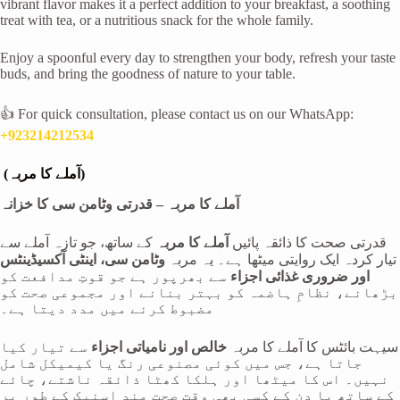
vibrant flavor makes it a perfect addition to your breakfast, a soothing
treat with tea, or a nutritious snack for the whole family.
Enjoy a spoonful every day to strengthen your body, refresh your taste
buds, and bring the goodness of nature to your table.
👍 For quick consultation, please contact us on our WhatsApp:
+923214212534
(آملے کا مربہ)
آملے کا مربہ – قدرتی وٹامن سی کا خزانہ
قدرتی صحت کا ذائقہ پائیں
آملے کا مربہ
کے ساتھ، جو تازہ آملے سے
تیار کردہ ایک روایتی میٹھا ہے۔ یہ مربہ
وٹامن سی، اینٹی آکسیڈینٹس
اور ضروری غذائی اجزاء
سے بھرپور ہے جو قوتِ مدافعت کو
بڑھانے، نظامِ ہاضمہ کو بہتر بنانے اور مجموعی صحت کو
مضبوط کرنے میں مدد دیتا ہے۔
سیہت بائٹس کا آملے کا مربہ
خالص اور نامیاتی اجزاء
سے تیار کیا
جاتا ہے، جس میں کوئی مصنوعی رنگ یا کیمیکل شامل
نہیں۔ اس کا میٹھا اور ہلکا کھٹا ذائقہ ناشتے، چائے
کے ساتھ یا دن کے کسی بھی وقت صحت مند اسنیک کے طور پر